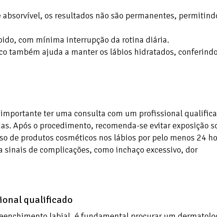
 absorvível, os resultados não são permanentes, permitind
ido, com mínima interrupção da rotina diária.
co também ajuda a manter os lábios hidratados, conferind
é importante ter uma consulta com um profissional qualific
idas. Após o procedimento, recomenda-se evitar exposição s
 uso de produtos cosméticos nos lábios por pelo menos 24 ho
 sinais de complicações, como inchaço excessivo, dor
ional qualificado
preenchimento labial, é fundamental procurar um dermatolo