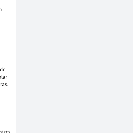
o
o
ado
olar
ras.
gista