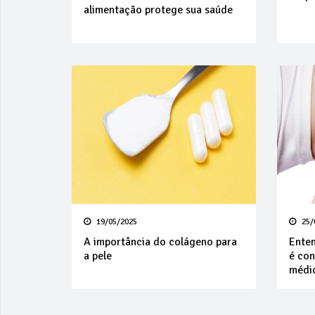
alimentação protege sua saúde
19/05/2025
25/
A importância do colágeno para
Enten
a pele
é co
médi