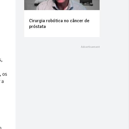
Cirurgia robótica no câncer de
próstata
s,
, os
 a
o,