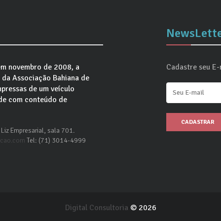
NewsLett
em novembro de 2008, a
Cadastre seu E-m
e da Associação Bahiana de
mpressas de um veículo
úde com conteúdo de
CADASTRAR
Liz Empresarial, sala 701.
acao.com
Tel: (71) 3014-4999
Digital Consultoria
© 2026