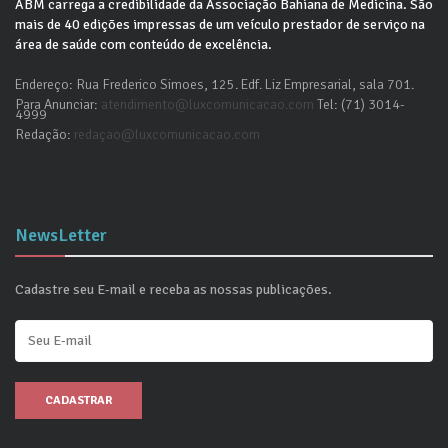
ABM carrega a credibilidade da Associação Bahiana de Medicina. São
mais de 40 edições impressas de um veículo prestador de serviço na
área de saúde com conteúdo de excelência.
Endereço: Rua Frederico Simoes, 125. Edf. Liz Empresarial, sala 701.
Para Anunciar:
atendimento@luxcomunicacao.com
Tel: (71) 3014-
4999
Redação:
redaçao@luxcomunicacao.com
NewsLetter
Cadastre seu E-mail e receba as nossas publicações.
CADASTRAR