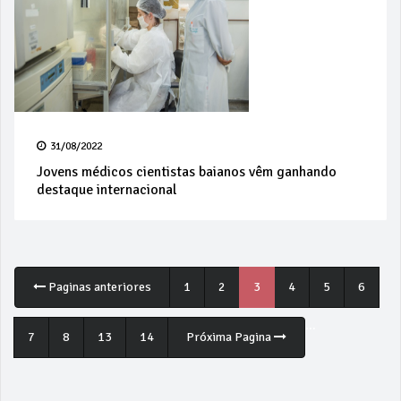
31/08/2022
Jovens médicos cientistas baianos vêm ganhando
destaque internacional
Paginas anteriores
1
2
3
4
5
6
...
7
8
13
14
Próxima Pagina